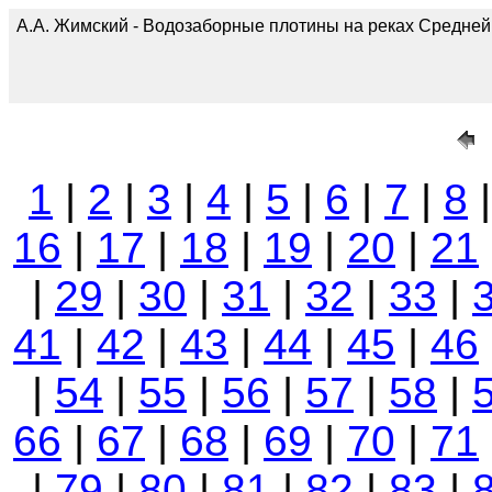
А.А. Жимский - Водозаборные плотины на реках Средней А
1
|
2
|
3
|
4
|
5
|
6
|
7
|
8
16
|
17
|
18
|
19
|
20
|
21
|
29
|
30
|
31
|
32
|
33
|
41
|
42
|
43
|
44
|
45
|
46
|
54
|
55
|
56
|
57
|
58
|
66
|
67
|
68
|
69
|
70
|
71
|
79
|
80
|
81
|
82
|
83
|