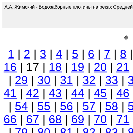
А.А. Жимский - Водозаборные плотины на реках Средней А
1
|
2
|
3
|
4
|
5
|
6
|
7
|
8
16
| 17 |
18
|
19
|
20
|
21
|
29
|
30
|
31
|
32
|
33
|
41
|
42
|
43
|
44
|
45
|
46
|
54
|
55
|
56
|
57
|
58
|
66
|
67
|
68
|
69
|
70
|
71
|
79
|
80
|
81
|
82
|
83
|