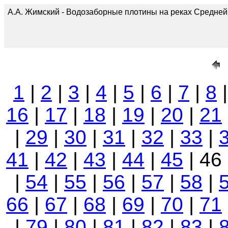
А.А. Жимский - Водозаборные плотины на реках Средней А
1
|
2
|
3
|
4
|
5
|
6
|
7
|
8
16
|
17
|
18
|
19
|
20
|
21
|
29
|
30
|
31
|
32
|
33
|
41
|
42
|
43
|
44
|
45
| 46
|
54
|
55
|
56
|
57
|
58
|
66
|
67
|
68
|
69
|
70
|
71
|
79
|
80
|
81
|
82
|
83
|