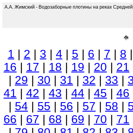
А.А. Жимский - Водозаборные плотины на реках Средней А
1
|
2
|
3
|
4
|
5
|
6
|
7
|
8
16
|
17
|
18
|
19
|
20
|
21
|
29
|
30
|
31
|
32
|
33
|
41
|
42
|
43
|
44
|
45
|
46
|
54
|
55
|
56
|
57
|
58
|
66
|
67
|
68
|
69
|
70
|
71
|
79
|
80
|
81
|
82
|
83
|