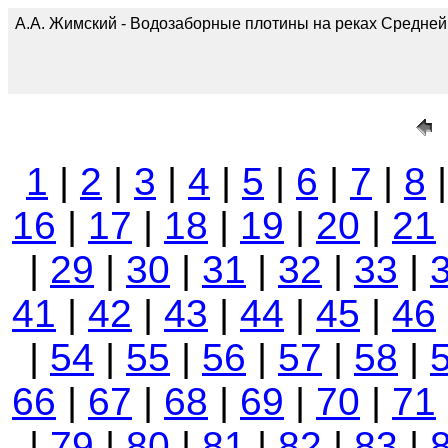
А.А. Жимский - Водозаборные плотины на реках Средней А
1
|
2
|
3
|
4
|
5
|
6
|
7
|
8
16
|
17
|
18
|
19
|
20
|
21
|
29
|
30
|
31
|
32
|
33
|
41
|
42
|
43
|
44
|
45
|
46
|
54
|
55
|
56
|
57
|
58
|
66
|
67
|
68
|
69
|
70
|
71
|
79
|
80
|
81
|
82
|
83
|