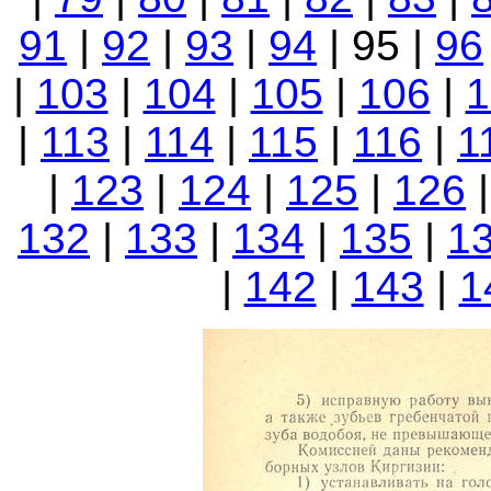
91
|
92
|
93
|
94
| 95 |
96
|
103
|
104
|
105
|
106
|
1
|
113
|
114
|
115
|
116
|
1
|
123
|
124
|
125
|
126
132
|
133
|
134
|
135
|
1
|
142
|
143
|
1