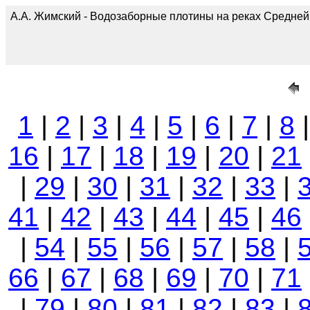
А.А. Жимский - Водозаборные плотины на реках Средней А
1
|
2
|
3
|
4
|
5
|
6
|
7
|
8
16
|
17
|
18
|
19
|
20
|
21
|
29
|
30
|
31
|
32
|
33
|
41
|
42
|
43
|
44
|
45
|
46
|
54
|
55
|
56
|
57
|
58
|
66
|
67
|
68
|
69
|
70
|
71
|
79
|
80
|
81
|
82
|
83
|