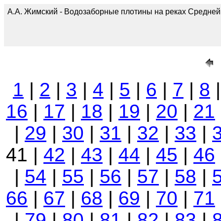
А.А. Жимский - Водозаборные плотины на реках Средней А
1
|
2
|
3
|
4
|
5
|
6
|
7
|
8
16
|
17
|
18
|
19
|
20
|
21
|
29
|
30
|
31
|
32
|
33
|
41 |
42
|
43
|
44
|
45
|
46
|
54
|
55
|
56
|
57
|
58
|
66
|
67
|
68
|
69
|
70
|
71
|
79
|
80
|
81
|
82
|
83
|