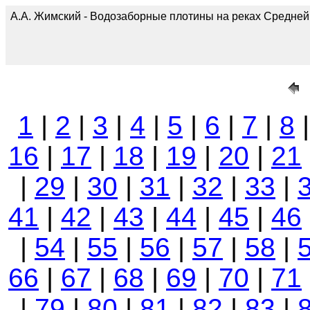
А.А. Жимский - Водозаборные плотины на реках Средней А
1
|
2
|
3
|
4
|
5
|
6
|
7
|
8
16
|
17
|
18
|
19
|
20
|
21
|
29
|
30
|
31
|
32
|
33
|
41
|
42
|
43
|
44
|
45
|
46
|
54
|
55
|
56
|
57
|
58
|
66
|
67
|
68
|
69
|
70
|
71
|
79
|
80
|
81
|
82
|
83
|