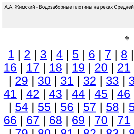
А.А. Жимский - Водозаборные плотины на реках Средней А
1
|
2
|
3
|
4
|
5
|
6
|
7
|
8
16
|
17
|
18
|
19
|
20
|
21
|
29
|
30
|
31
|
32
|
33
|
41
|
42
|
43
|
44
|
45
|
46
|
54
|
55
|
56
|
57
|
58
|
66
|
67
|
68
|
69
|
70
|
71
|
79
|
80
|
81
|
82
|
83
|