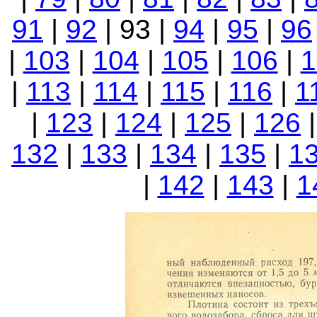
91
|
92
| 93 |
94
|
95
|
96
|
103
|
104
|
105
|
106
|
1
|
113
|
114
|
115
|
116
|
1
|
123
|
124
|
125
|
126
132
|
133
|
134
|
135
|
1
|
142
|
143
|
1