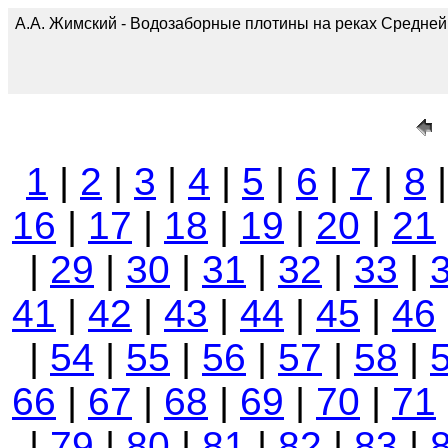
А.А. Жимский - Водозаборные плотины на реках Средней А
1
|
2
|
3
|
4
|
5
|
6
|
7
|
8
16
|
17
|
18
|
19
|
20
|
21
|
29
|
30
|
31
|
32
|
33
|
41
|
42
|
43
|
44
|
45
|
46
|
54
|
55
|
56
|
57
|
58
|
66
|
67
|
68
|
69
|
70
|
71
|
79
|
80
|
81
|
82
|
83
|