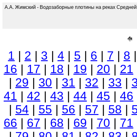
А.А. Жимский - Водозаборные плотины на реках Средней А
1
|
2
|
3
|
4
|
5
|
6
|
7
|
8
16
|
17
|
18
|
19
|
20
|
21
|
29
|
30
|
31
|
32
|
33
|
41
|
42
|
43
|
44
|
45
|
46
|
54
|
55
|
56
|
57
|
58
|
66
|
67
|
68
|
69
|
70
|
71
|
79
|
80
|
81
|
82
|
83
|