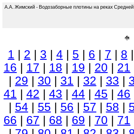
А.А. Жимский - Водозаборные плотины на реках Средней А
1
|
2
|
3
|
4
|
5
|
6
|
7
|
8
16
|
17
|
18
|
19
|
20
|
21
|
29
|
30
|
31
|
32
|
33
|
41
|
42
|
43
|
44
|
45
|
46
|
54
|
55
|
56
|
57
|
58
|
66
|
67
|
68
|
69
|
70
|
71
|
79
|
80
|
81
|
82
|
83
|