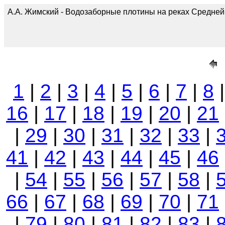
А.А. Жимский - Водозаборные плотины на реках Средней А
1
|
2
|
3
|
4
|
5
|
6
|
7
|
8
16
|
17
|
18
|
19
|
20
|
21
|
29
|
30
|
31
|
32
|
33
|
41
|
42
|
43
|
44
|
45
|
46
|
54
|
55
|
56
|
57
|
58
|
66
|
67
|
68
|
69
|
70
|
71
|
79
|
80
|
81
|
82
|
83
|