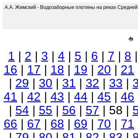
А.А. Жимский - Водозаборные плотины на реках Средней А
1
|
2
|
3
|
4
|
5
|
6
|
7
|
8
16
|
17
|
18
|
19
|
20
|
21
|
29
|
30
|
31
|
32
|
33
|
41
|
42
|
43
|
44
|
45
|
46
|
54
|
55
|
56
|
57
| 58 |
66
|
67
|
68
|
69
|
70
|
71
|
79
|
80
|
81
|
82
|
83
|